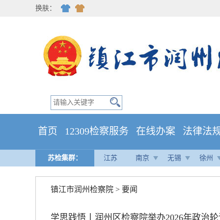
换肤：
首页
12309检察服务
在线办案
法律法
苏检集群：
江苏
南京
无锡
徐州
镇江市润州检察院
>
要闻
学思践悟丨润州区检察院举办2026年政治轮