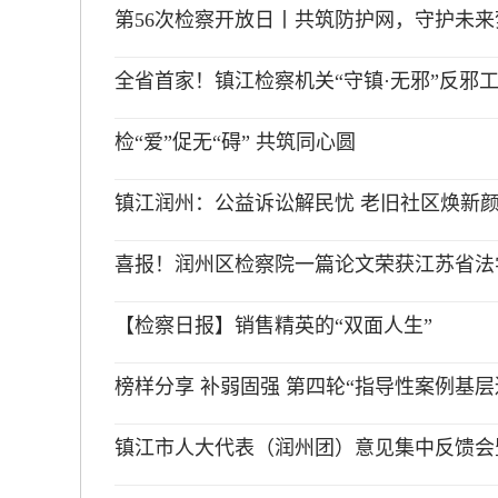
第56次检察开放日丨共筑防护网，守护未来
全省首家！镇江检察机关“守镇·无邪”反邪
检“爱”促无“碍” 共筑同心圆
镇江润州：公益诉讼解民忧 老旧社区焕新
喜报！润州区检察院一篇论文荣获江苏省法学会
【检察日报】销售精英的“双面人生”
榜样分享 补弱固强 第四轮“指导性案例基
镇江市人大代表（润州团）意见集中反馈会暨