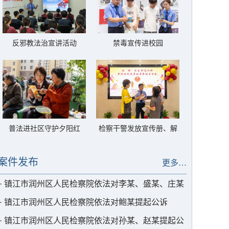
反邪教法治宣讲活动
禁毒宣传进校园
普法进社区守护夕阳红
检察干警发放宣传册、解
答法律咨询
案件发布
更多…
·
镇江市润州区人民检察院依法对李某、盛某、庄某
提起公诉
·
镇江市润州区人民检察院依法对鲍某提起公诉
·
镇江市润州区人民检察院依法对孙某、赵某提起公