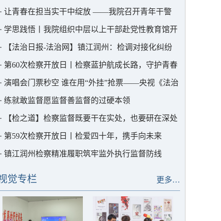
·
让青春在担当实干中绽放 ——我院召开青年干警
座谈会
·
学思践悟丨我院组织中层以上干部赴党性教育馆开
展现场研学
·
【法治日报-法治网】镇江润州：检调对接化纠纷
外卖小哥获不起诉
·
第60次检察开放日丨检察蓝护航成长路，守护青春
不“毒”行
·
演唱会门票秒空 谁在用“外挂”抢票——央视《法治
在线》聚焦润州检察这起案件
·
练就敢监督愿监督善监督的过硬本领
·
【检之道】检察监督既要干在实处，也要研在深处
·
第59次检察开放日丨检爱四十年，携手向未来
·
镇江润州检察精准履职筑牢监外执行监督防线
视觉专栏
更多…