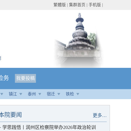
繁體版
|
集群首页
|
手机版
|
检务
我要投稿
镇江
泰州
宿迁
铁检
本院要闻
更多…
·
学思践悟丨润州区检察院举办2026年政治轮训