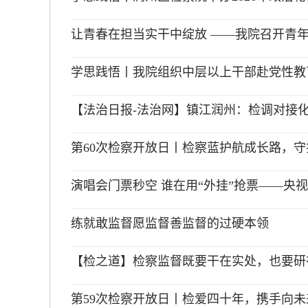
让青春在担当实干中绽放 ——我院召开青
学思践悟丨我院组织中层以上干部赴党性教
【法治日报-法治网】镇江润州：检调对接化
第60次检察开放日丨检察蓝护航成长路，守
演唱会门票秒空 谁在用“外挂”抢票——央视
练就敢监督愿监督善监督的过硬本领
【检之道】检察监督既要干在实处，也要研
第59次检察开放日丨检爱四十年，携手向未