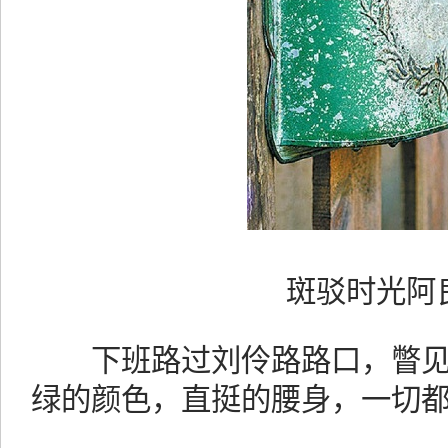
斑驳时光阿良
下班路过刘伶路路口，瞥见
绿的颜色，直挺的腰身，一切