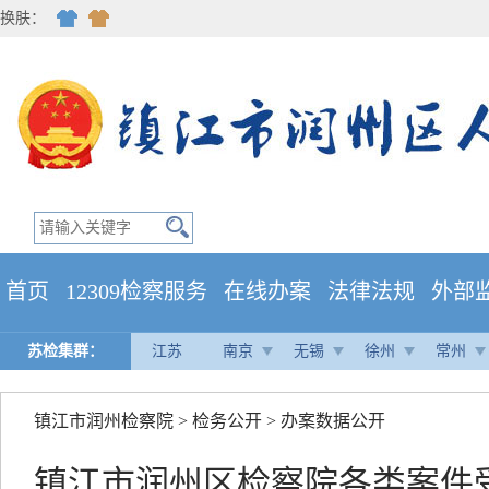
换肤：
首页
12309检察服务
在线办案
法律法规
外部
苏检集群：
江苏
南京
无锡
徐州
常州
镇江市润州检察院
>
检务公开
>
办案数据公开
镇江市润州区检察院各类案件受情