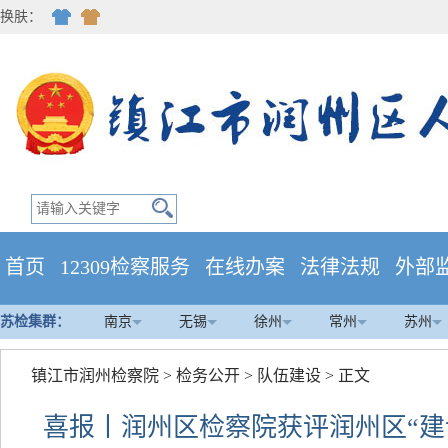
换肤：
首页
12309检察服务
在线办案
法律法规
外部
苏检集群：
南京
无锡
徐州
常州
苏州
镇江市润州检察院
>
检务公开
>
队伍建设
> 正文
喜报丨润州区检察院获评润州区“建